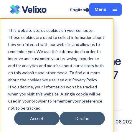
Menu
English
Fermer
Accueil
Seven 7 is magic : Une introduction à Velixo 7
This website stores cookies on your computer.
These cookies are used to collect information about
how you interact with our website and allow us to
remember you. We use this information in order to
Seven 7 is magic : Une
improve and customize your browsing experience
and for analytics and metrics about our visitors both
introduction à Velixo 7
on this website and other media. To find out more
about the cookies we use, see our Privacy Policy.
If you decline, your information won’t be tracked
when you visit this website. A single cookie will be
Pavel Kabir
used in your browser to remember your preference
not to be tracked.
Accept
Decline
Comptabilité
Annonces
Cheminement
10.08.20