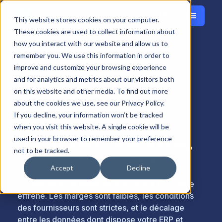
Menu
English
This website stores cookies on your computer.
Fermer
These cookies are used to collect information about
how you interact with our website and allow us to
Accueil
Solutions
Secteur
Velixo pour la distribution
remember you. We use this information in order to
improve and customize your browsing experience
and for analytics and metrics about our visitors both
Velixo pour la
on this website and other media. To find out more
about the cookies we use, see our Privacy Policy.
distribution
If you decline, your information won’t be tracked
when you visit this website. A single cookie will be
used in your browser to remember your preference
De la commande au compte de résultat,
not to be tracked.
sans aucune intervention manuelle
Accept
Decline
Le secteur de la distribution évolue à un rythme
effréné. Les marges sont faibles, les conditions
des fournisseurs sont strictes, et le décalage
entre les données dont dispose votre ERP et