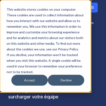
Menu
English
This website stores cookies on your computer.
Fermer
These cookies are used to collect information about
how you interact with our website and allow us to
Velixo pour les administrations
Accueil
Solutions
Secteur
remember you. We use this information in order to
publiques
improve and customize your browsing experience
and for analytics and metrics about our visitors both
Velixo pour les
on this website and other media. To find out more
about the cookies we use, see our Privacy Policy.
administrations
If you decline, your information won’t be tracked
when you visit this website. A single cookie will be
publiques
used in your browser to remember your preference
not to be tracked.
Accept
Decline
Un reporting financier conforme aux
normes gouvernementales sans
surcharger votre équipe