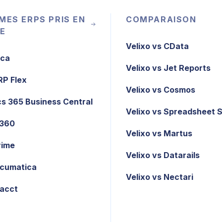
MES ERPS PRIS EN
COMPARAISON
E
Velixo vs CData
ica
Velixo vs Jet Reports
RP Flex
Velixo vs Cosmos
s 365 Business Central
Velixo vs Spreadsheet 
X360
Velixo vs Martus
rime
Velixo vs Datarails
cumatica
Velixo vs Nectari
tacct