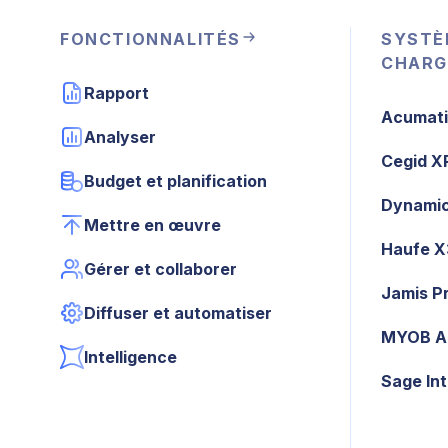
FONCTIONNALITÉS
SYSTÈ
CHARG
Rapport
Acumat
Analyser
Cegid X
Budget et planification
Dynamic
Mettre en œuvre
Haufe 
Gérer et collaborer
Jamis P
Diffuser et automatiser
MYOB A
Intelligence
Sage In