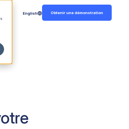
Obtenir une démonstration
English
cs
votre