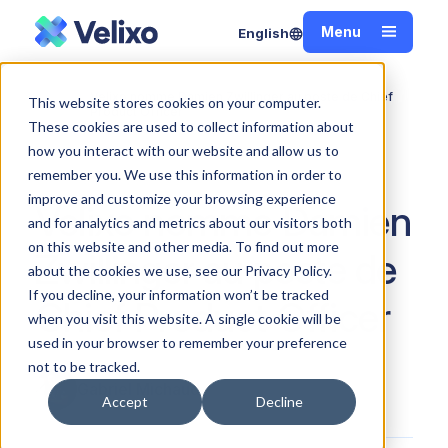
Menu
English
Fermer
Velixo nomme Damien Zwillinger au poste de Chief
This website stores cookies on your computer.
Accueil
Product Officer
These cookies are used to collect information about
how you interact with our website and allow us to
remember you. We use this information in order to
improve and customize your browsing experience
Velixo nomme Damien
and for analytics and metrics about our visitors both
on this website and other media. To find out more
Zwillinger au poste de
about the cookies we use, see our Privacy Policy.
If you decline, your information won’t be tracked
Chief Product Officer
when you visit this website. A single cookie will be
used in your browser to remember your preference
not to be tracked.
Gabriel Michaud
Accept
Decline