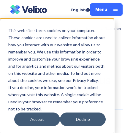
Menu
English
Fermer
Comment.. : Rendre votre entreprise plus efficace en
This website stores cookies on your computer.
Accueil
2020
These cookies are used to collect information about
how you interact with our website and allow us to
remember you. We use this information in order to
improve and customize your browsing experience
Comment : Rendre
and for analytics and metrics about our visitors both
on this website and other media. To find out more
votre entreprise plus
about the cookies we use, see our Privacy Policy.
If you decline, your information won’t be tracked
efficace en 2020
when you visit this website. A single cookie will be
used in your browser to remember your preference
not to be tracked.
Accept
Decline
Annonces
Actualités
30.03.2020