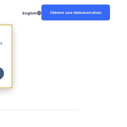
Obtenir une démonstration
English
cs
rs