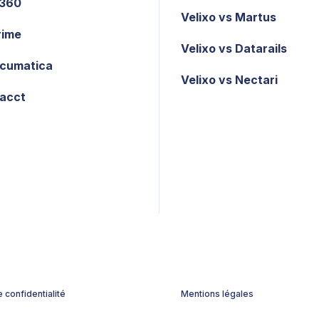
X360
Velixo vs Martus
rime
Velixo vs Datarails
cumatica
Velixo vs Nectari
tacct
e confidentialité
Mentions légales