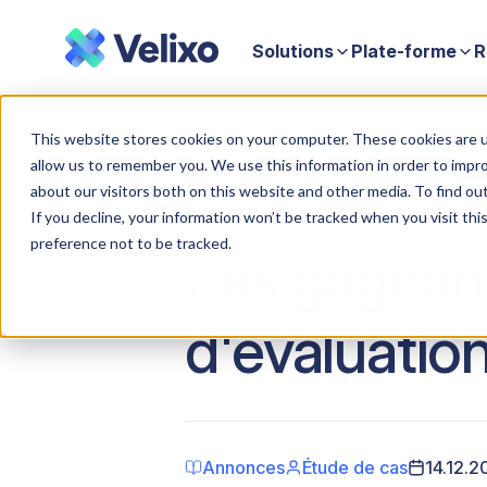
Solutions
Plate-forme
R
Accueil
Les gagnants de notre concours d'évaluation de Velixo 
This website stores cookies on your computer. These cookies are u
allow us to remember you. We use this information in order to impr
about our visitors both on this website and other media. To find ou
If you decline, your information won’t be tracked when you visit th
preference not to be tracked.
Les gagnan
d'évaluation
Annonces
Étude de cas
14.12.