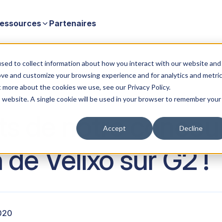
essources
Partenaires
sur G2 !
sed to collect information about how you interact with our website and
ove and customize your browsing experience and for analytics and metri
t more about the cookies we use, see our Privacy Policy.
is website. A single cookie will be used in your browser to remember your
ts de notre concou
Accept
Decline
 de Velixo sur G2 !
2020