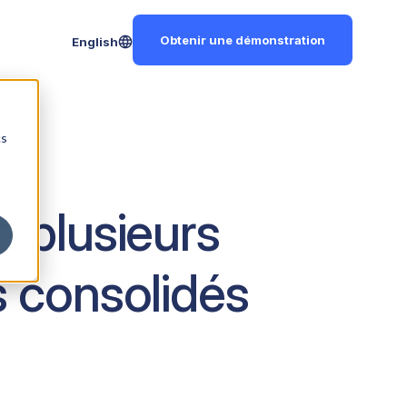
Obtenir une démonstration
English
cs
à plusieurs
s consolidés