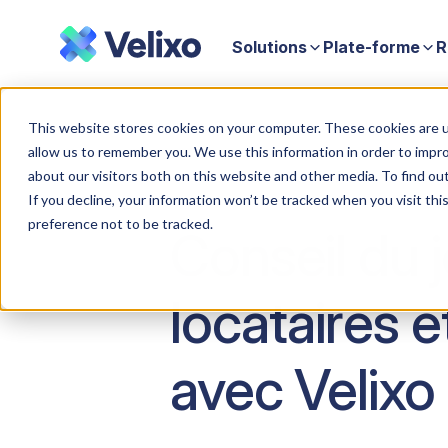
Solutions
Plate-forme
R
Accueil
Conseil du jour : Se connecter à plusieurs locataires et
This website stores cookies on your computer. These cookies are u
allow us to remember you. We use this information in order to impr
about our visitors both on this website and other media. To find ou
If you decline, your information won’t be tracked when you visit th
preference not to be tracked.
Conseil du j
locataires 
avec Velixo