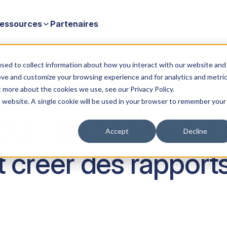
essources
Partenaires
 créer des rapports consolidés avec Velixo
sed to collect information about how you interact with our website and
ove and customize your browsing experience and for analytics and metri
t more about the cookies we use, see our Privacy Policy.
is website. A single cookie will be used in your browser to remember your
our : Se connecter 
Accept
Decline
et créer des rapport