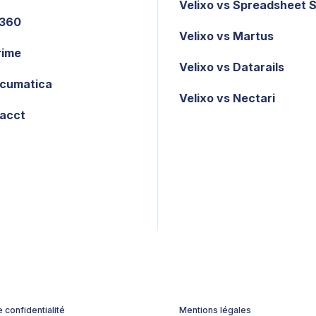
Velixo vs Spreadsheet 
X360
Velixo vs Martus
rime
Velixo vs Datarails
cumatica
Velixo vs Nectari
tacct
e confidentialité
Mentions légales