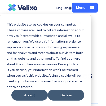
Menu
English
Fermer
Étude de cas sur la construction : Hampton
This website stores cookies on your computer.
Accueil
Enterprises
These cookies are used to collect information about
how you interact with our website and allow us to
remember you. We use this information in order to
improve and customize your browsing experience
Étude de cas sur la
and for analytics and metrics about our visitors both
on this website and other media. To find out more
construction :
about the cookies we use, see our Privacy Policy.
If you decline, your information won’t be tracked
Hampton Enterprises
when you visit this website. A single cookie will be
used in your browser to remember your preference
not to be tracked.
Damien Zwillinger
Accept
Decline