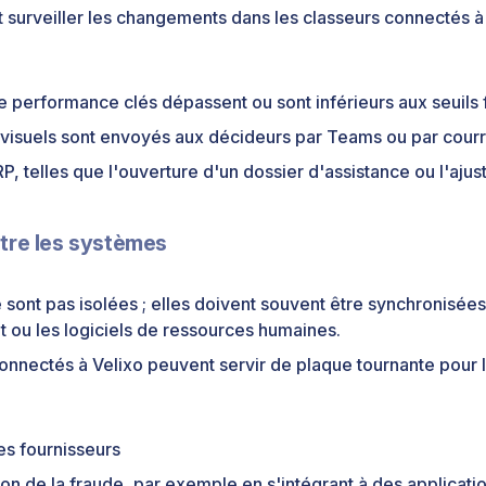
urveiller les changements dans les classeurs connectés à 
de performance clés dépassent ou sont inférieurs aux seuils 
isuels sont envoyés aux décideurs par Teams ou par courri
P, telles que l'ouverture d'un dossier d'assistance ou l'aju
ntre les systèmes
ont pas isolées ; elles doivent souvent être synchronisées
t ou les logiciels de ressources humaines.
onnectés à Velixo peuvent servir de plaque tournante pour
es fournisseurs
tion de la fraude, par exemple en s'intégrant à des applicati