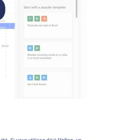
ité. Si vous utilisez déjà
Velixo
, un