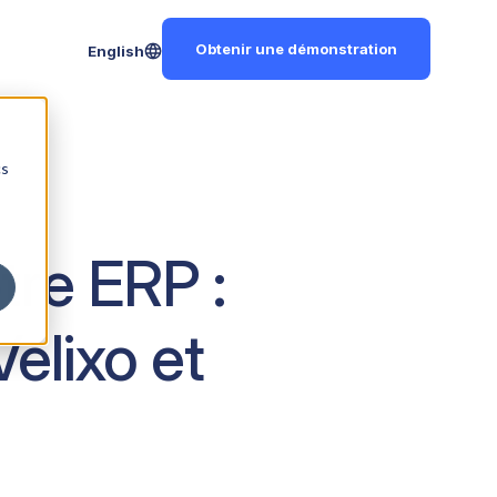
Obtenir une démonstration
English
cs
tre ERP :
elixo et